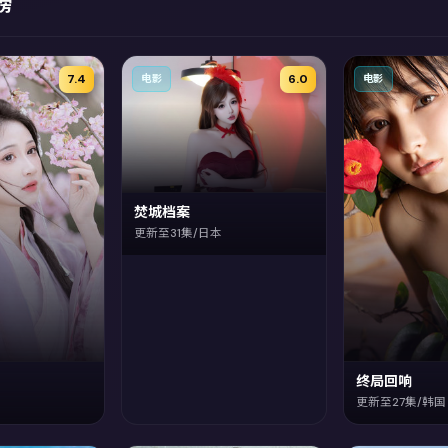
榜
7.4
6.0
电影
电影
焚城档案
更新至31集/日本
终局回响
更新至27集/韩国