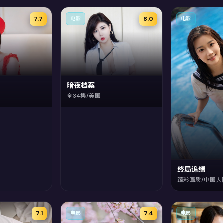
7.7
8.0
电影
电影
暗夜档案
全34集/美国
终局追缉
臻彩画质/中国大
7.1
7.4
电影
电影