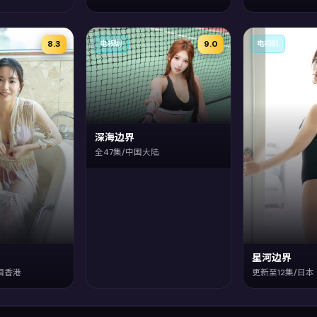
8.3
9.0
电视剧
电视剧
深海边界
全47集/中国大陆
星河边界
国香港
更新至12集/日本