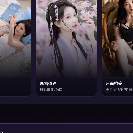
月面档案
暴雪边界
更新至16集/中
臻彩画质/韩国