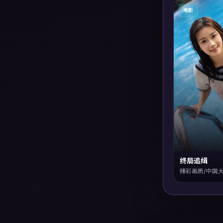
电影
终局追缉
臻彩画质/中国