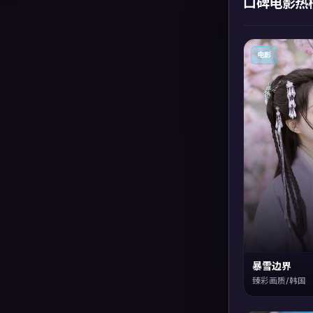
口碑电影热
电影
暴雪边界
臻彩画质/韩国