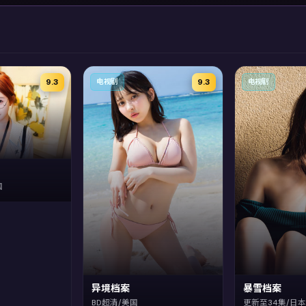
9.3
9.3
电视剧
电视剧
国
异境档案
暴雪档案
BD超清/美国
更新至34集/日本