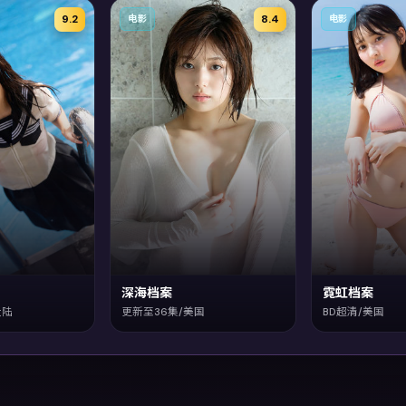
9.2
8.4
电影
电影
深海档案
霓虹档案
大陆
更新至36集/美国
BD超清/美国